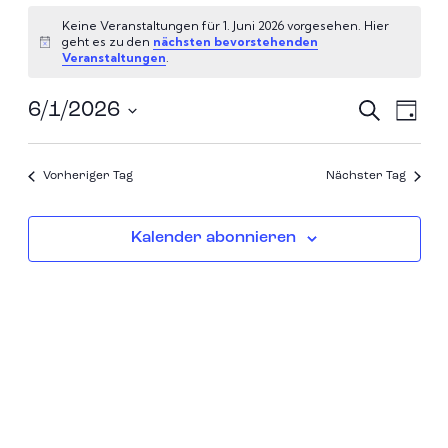
Keine Veranstaltungen für 1. Juni 2026 vorgesehen. Hier
geht es zu den
nächsten bevorstehenden
Hinweis
Veranstaltungen
.
Ver
Ve
6/1/2026
Suche
Tag
Datum
An
Suc
wählen.
Vorheriger Tag
Nächster Tag
Na
und
Kalender abonnieren
Ans
Navi