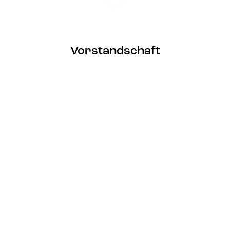
Vorstandschaft
1. Vorstand
Marcel Müller
E-Mail
2. Vorstand
Daniel Kleinen
E-Mail
Dirigent
Jochen Klumpp
E-Mail