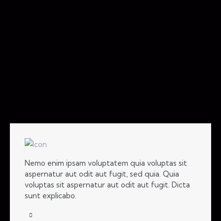
Nemo enim ipsam voluptatem quia voluptas sit
aspernatur aut odit aut fugit, sed quia. Quia
voluptas sit aspernatur aut odit aut fugit. Dicta
sunt explicabo.